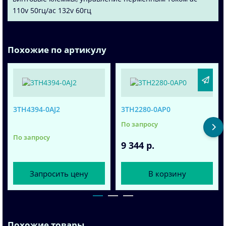
110v 50гц/ac 132v 60гц
Похожие по артикулу
3TH4394-0AJ2
3TH2280-0AP0
По запросу
По запросу
9 344 р.
Запросить цену
В корзину
Похожие товары