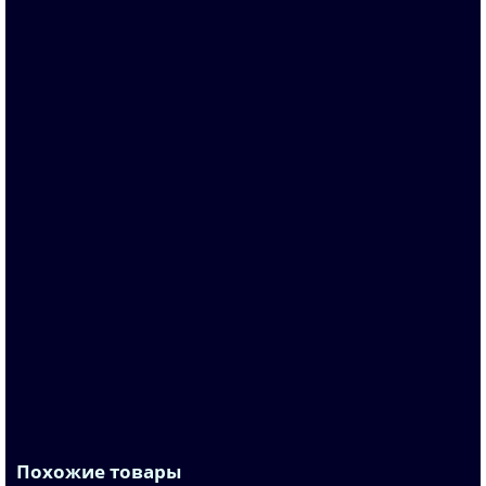
Запросить цену
3TH2244-0AP0
По запросу
11 090 р.
В корзину
Похожие товары