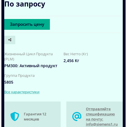
По запросу
Запросить цену
Жизненный Цикл Продукта
Вес Нетто (Кг)
(PLM)
2,456 Кг
PM300: Активный продукт
Группа Продукта
5805
Все характеристики
Отправляйте
Гарантия 12
спецификацию
месяцев
на почту:
info@siemens1.ru