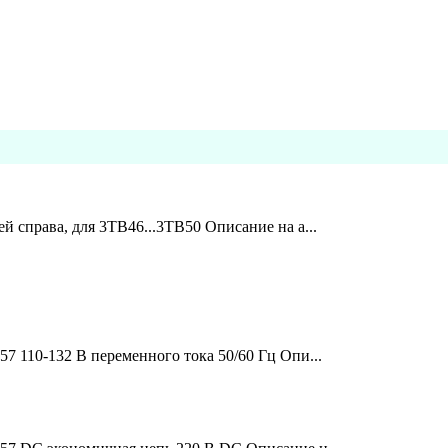
й справа, для 3TB46...3TB50 Описание на а...
7 110-132 В переменного тока 50/60 Гц Опи...