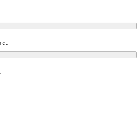
с ..
.