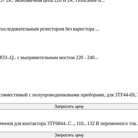
57 DC экономичная цепь 220 В DC Описание н...
оследовательным резистором без варистора ...
33-.Q.. с выпрямительным мостом 220 - 240...
 совместимый с полупроводниковыми приборами, для 3TF44-69, 
Запросить цену
ния для контактора 3TF6844-.C.., 110...132 В переменного ток.
Запросить цену