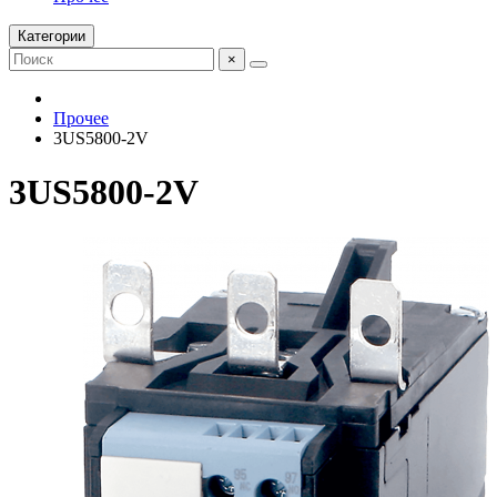
Категории
×
Прочее
3US5800-2V
3US5800-2V