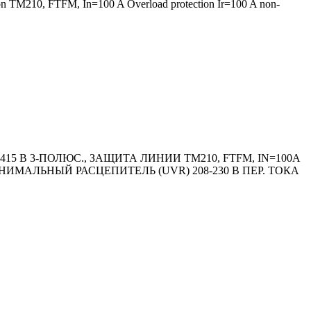
ion TM210, FTFM, In=100 A Overload protection Ir=100 A non-
5 В 3-ПОЛЮС., ЗАЩИТА ЛИНИИ TM210, FTFM, IN=100A
НИМАЛЬНЫЙ РАСЦЕПИТЕЛЬ (UVR) 208-230 В ПЕР. ТОКА