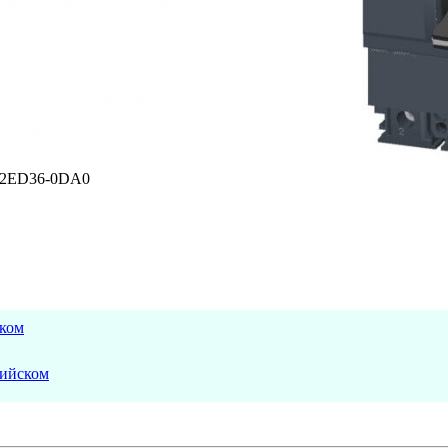
ском
лийском