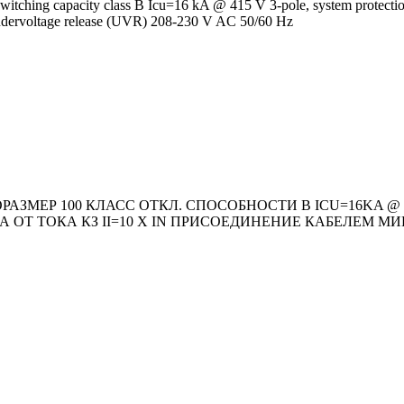
itching capacity class B Icu=16 kA @ 415 V 3-pole, system protect
n Undervoltage release (UVR) 208-230 V AC 50/60 Hz
ЗМЕР 100 КЛАСС ОТКЛ. СПОСОБНОСТИ B ICU=16KA @ 41
А ОТ ТОКА КЗ II=10 X IN ПРИСОЕДИНЕНИЕ КАБЕЛЕМ МИ