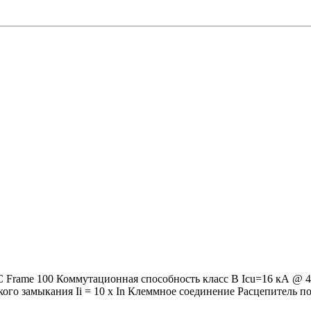
Frame 100 Коммутационная способность класс B Icu=16 кА @ 4
ткого замыкания Ii = 10 x In Клеммное соединение Расцепитель