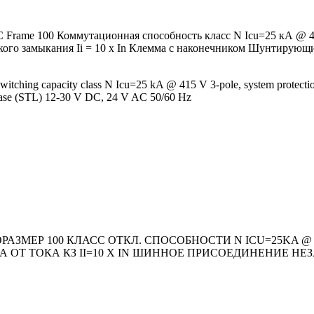
Frame 100 Коммутационная способность класс N Icu=25 кА @ 4
ткого замыкания Ii = 10 x In Клемма с наконечником Шунтирующи
itching capacity class N Icu=25 kA @ 415 V 3-pole, system protect
 release (STL) 12-30 V DC, 24 V AC 50/60 Hz
ЗМЕР 100 КЛАСС ОТКЛ. СПОСОБНОСТИ N ICU=25KA @ 41
ОТ ТОКА КЗ II=10 X IN ШИННОЕ ПРИСОЕДИНЕНИЕ НЕЗАВИ