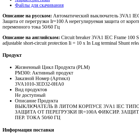
Файлы для скачивания
Описание на русском:
Автоматический выключатель 3VA1 IEC 
Защита от перегрузки Ir=100 A нерегулируемая защита от коро
переменного тока 50/60 Гц
Описание на английском:
Circuit breaker 3VA1 IEC Frame 100 Sw
adjustable short-circuit protection Ii = 10 x In Lug terminal Shunt
Продукт
Жизненный Цикл Продукта (PLM)
PM300: Активный продукт
Заказной Номер (Артикл)
3VA1010-3ED32-0HA0
Вид продуктов
Не доступный
Описание Продукта
ВЫКЛЮЧАТЕЛЬ В ЛИТОМ КОРПУСЕ 3VA1 IEC ТИПОРА
ЗАЩИТА ОТ ПЕРЕГРУЗКИ IR=100A ФИКСИР. ЗАЩИТА 
ПЕР. ТОКА 50/60 ГЦ
Информация поставки