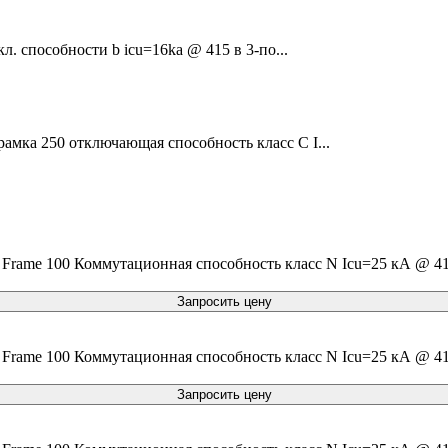
л. способности b icu=16ka @ 415 в 3-по...
амка 250 отключающая способность класс C I...
rame 100 Коммутационная способность класс N Icu=25 кА @ 415
Запросить цену
rame 100 Коммутационная способность класс N Icu=25 кА @ 415
Запросить цену