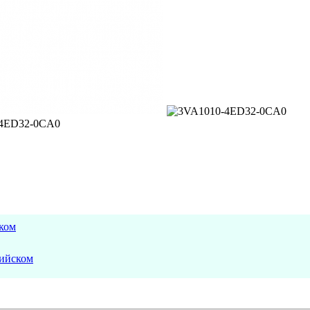
ком
лийском