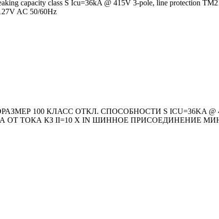
aking capacity class S Icu=36kA @ 415V 3-pole, line protection TM21
20-127V AC 50/60Hz
ЗМЕР 100 КЛАСС ОТКЛ. СПОСОБНОСТИ S ICU=36KA @ 41
А ОТ ТОКА КЗ II=10 X IN ШИННОЕ ПРИСОЕДИНЕНИЕ МИН