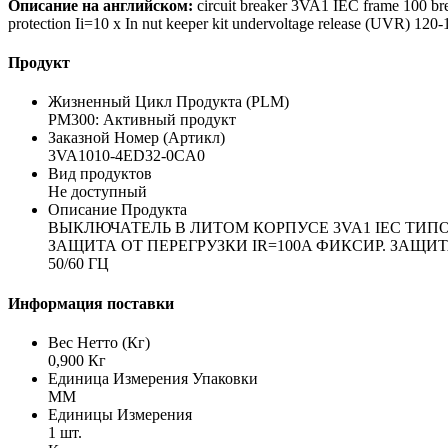
Описание на английском:
circuit breaker 3VA1 IEC frame 100 bre
protection Ii=10 x In nut keeper kit undervoltage release (UVR) 1
Продукт
Жизненный Цикл Продукта (PLM)
PM300: Активный продукт
Заказной Номер (Артикл)
3VA1010-4ED32-0CA0
Вид продуктов
Не доступный
Описание Продукта
ВЫКЛЮЧАТЕЛЬ В ЛИТОМ КОРПУСЕ 3VA1 IEC ТИПОРА
ЗАЩИТА ОТ ПЕРЕГРУЗКИ IR=100A ФИКСИР. ЗАЩИТ
50/60 ГЦ
Информация поставки
Вес Нетто (Кг)
0,900 Кг
Единица Измерения Упаковки
MM
Единицы Измерения
1 шт.