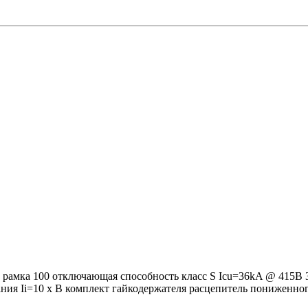
рамка 100 отключающая способность класс S Icu=36kA @ 415В 
ания Ii=10 x В комплект гайкодержателя расцепитель пониженн