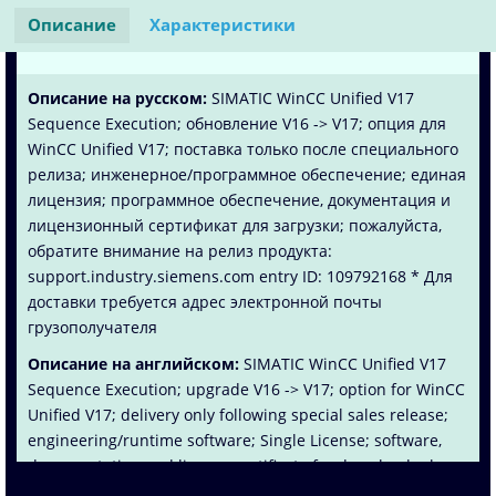
Описание
Характеристики
Описание на русском:
SIMATIC WinCC Unified V17
Sequence Execution; обновление V16 -> V17; опция для
WinCC Unified V17; поставка только после специального
релиза; инженерное/программное обеспечение; единая
лицензия; программное обеспечение, документация и
лицензионный сертификат для загрузки; пожалуйста,
обратите внимание на релиз продукта:
support.industry.siemens.com entry ID: 109792168 * Для
доставки требуется адрес электронной почты
грузополучателя
Описание на английском:
SIMATIC WinCC Unified V17
Sequence Execution; upgrade V16 -> V17; option for WinCC
Unified V17; delivery only following special sales release;
engineering/runtime software; Single License; software,
documentation and license certificate for download; please
observe product release: support.industry.siemens.com