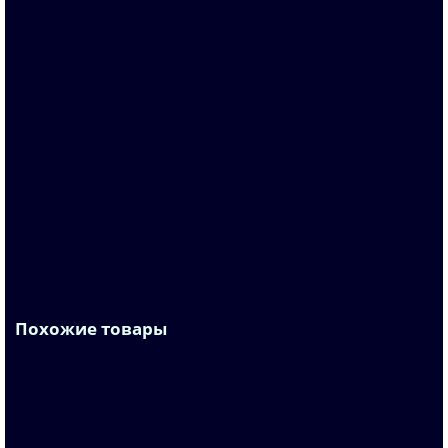
6AV6646-0AA21-2AX0
По запросу
131 325 р.
В корзину
Похожие товары