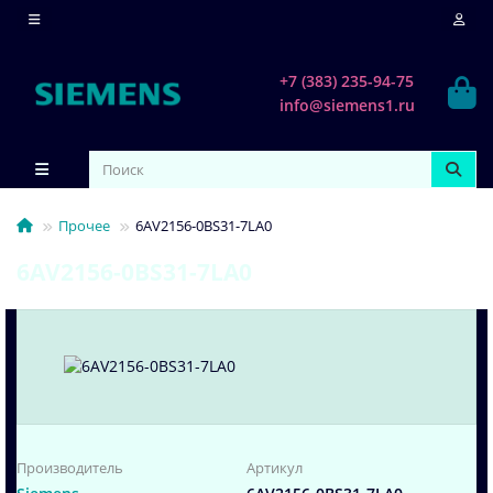
+7 (383) 235-94-75
info@siemens1.ru
Прочее
6AV2156-0BS31-7LA0
6AV2156-0BS31-7LA0
Производитель
Артикул