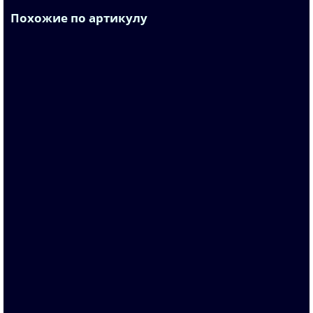
entry ID: 109792168 * Consignee e-mail address required
Похожие по артикулу
for delivery
6AV2105-0KA06-0AH0
По запросу
Запросить цену