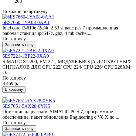
208
Похожие по артикулу
6ES7660-1YA08-0AA1
Intel core i7-610e (2c/4t, 2.53 simatic pcs 7 промышленная
рабочая станция ipc647c, ghz, 4 mb cache,...
По запросу
Запросить цену
6ES7221-1BF22-0XA0
SIMATIC S7-200, EM 221, МОДУЛЬ ВВОДА ДИСКРЕТНЫХ
СИГНАЛОВ ДЛЯ CPU 222/ CPU 224/ CPU 226/ CPU 226XM:
О...
По запросу
8 469 р.
В корзину
6ES7651-5AX28-0YK5
Описание на русском: SIMATIC PCS 7, программное
обеспечение, пакет обновления Engineering с V8.X до ...
По запросу
Запросить цену