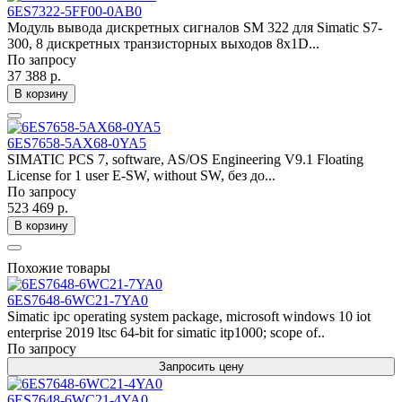
6ES7322-5FF00-0AB0
Модуль вывода дискретных сигналов SM 322 для Simatic S7-
300, 8 дискретных транзисторных выходов 8х1D...
По запросу
37 388 р.
В корзину
6ES7658-5AX68-0YA5
SIMATIC PCS 7, software, AS/OS Engineering V9.1 Floating
License for 1 user E-SW, without SW, без до...
По запросу
523 469 р.
В корзину
Похожие товары
6ES7648-6WC21-7YA0
Simatic ipc operating system package, microsoft windows 10 iot
enterprise 2019 ltsc 64-bit for simatic itp1000; scope of..
По запросу
Запросить цену
6ES7648-6WC21-4YA0