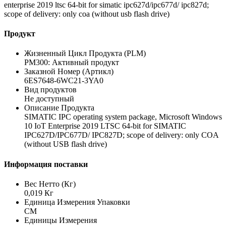
enterprise 2019 ltsc 64-bit for simatic ipc627d/ipc677d/ ipc827d;
scope of delivery: only coa (without usb flash drive)
Продукт
Жизненный Цикл Продукта (PLM)
PM300: Активный продукт
Заказной Номер (Артикл)
6ES7648-6WC21-3YA0
Вид продуктов
Не доступный
Описание Продукта
SIMATIC IPC operating system package, Microsoft Windows
10 IoT Enterprise 2019 LTSC 64-bit for SIMATIC
IPC627D/IPC677D/ IPC827D; scope of delivery: only COA
(without USB flash drive)
Информация поставки
Вес Нетто (Кг)
0,019 Кг
Единица Измерения Упаковки
CM
Единицы Измерения