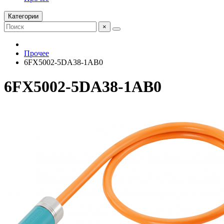
Категории
×
Прочее
6FX5002-5DA38-1AB0
6FX5002-5DA38-1AB0