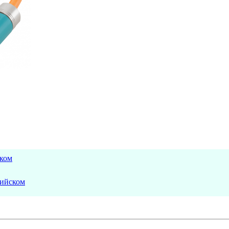
ском
лийском