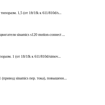
поразм. 1,5 (от 1ft/1fk к 611/810d/s...
игателя sinamics s120 motion-connect ...
разм. 1 (от 1ft/1fk к 611/810d/simov...
 (привод sinamics пер. тока), повышенн...