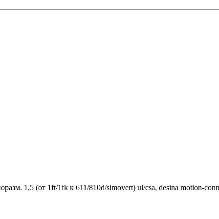
азм. 1,5 (от 1ft/1fk к 611/810d/simovert) ul/csa, desina motion-con