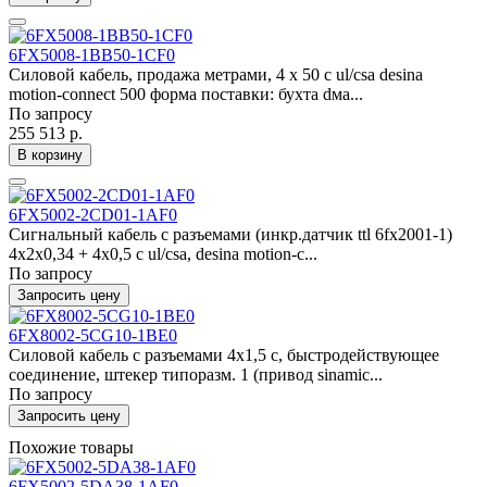
6FX5008-1BB50-1CF0
Силовой кабель, продажа метрами, 4 x 50 c ul/csa desina
motion-connect 500 форма поставки: бухта dма...
По запросу
255 513 р.
В корзину
6FX5002-2CD01-1AF0
Сигнальный кабель с разъемами (инкр.датчик ttl 6fx2001-1)
4x2x0,34 + 4x0,5 c ul/csa, desina motion-c...
По запросу
Запросить цену
6FX8002-5CG10-1BE0
Силовой кабель с разъемами 4x1,5 c, быстродействующее
соединение, штекер типоразм. 1 (привод sinamic...
По запросу
Запросить цену
Похожие товары
6FX5002-5DA38-1AF0