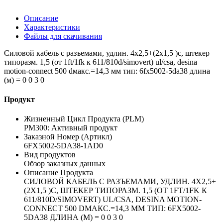
Описание
Характеристики
Файлы для скачивания
Силовой кабель с разъемами, удлин. 4x2,5+(2x1,5 )c, штекер
типоразм. 1,5 (от 1ft/1fk к 611/810d/simovert) ul/csa, desina
motion-connect 500 dмакс.=14,3 мм тип: 6fx5002-5da38 длина
(м) = 0 0 3 0
Продукт
Жизненный Цикл Продукта (PLM)
PM300: Активный продукт
Заказной Номер (Артикл)
6FX5002-5DA38-1AD0
Вид продуктов
Обзор заказных данных
Описание Продукта
СИЛОВОЙ КАБЕЛЬ С РАЗЪЕМАМИ, УДЛИН. 4X2,5+
(2X1,5 )C, ШТЕКЕР ТИПОРАЗМ. 1,5 (ОТ 1FT/1FK К
611/810D/SIMOVERT) UL/CSA, DESINA MOTION-
CONNECT 500 DМАКС.=14,3 ММ ТИП: 6FX5002-
5DA38 ДЛИНА (М) = 0 0 3 0