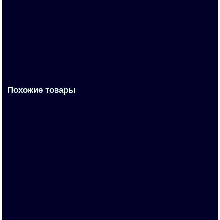
6FX2002-1DC00-1AB3
По запросу
Запросить цену
Похожие товары
6FX5002-5DG10-1DC0
По запросу