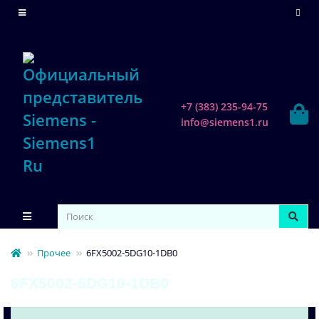
+7 (383) 235-94-75
info@siemens1.ru
Прочее
6FX5002-5DG10-1DB0
6FX5002-5DG10-1DB0