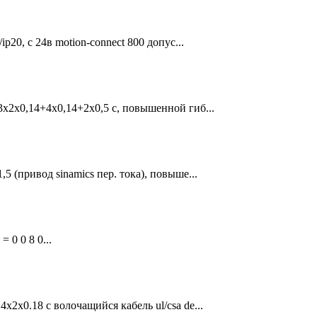
ip20, с 24в motion-connect 800 допус...
 3x2x0,14+4x0,14+2x0,5 c, повышенной гиб...
5 (привод sinamics пер. тока), повыше...
 0 0 8 0...
x2x0.18 c волочащийся кабель ul/csa de...