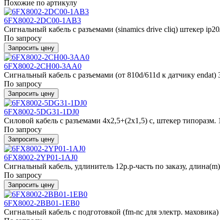
Похожие по артикулу
6FX8002-2DC00-1AB3
Сигнальный кабель с разъемами (sinamics drive cliq) штекер ip20/
По запросу
Запросить цену
6FX8002-2CH00-3AA0
Сигнальный кабель с разъемами (от 810d/611d к датчику endat)
По запросу
Запросить цену
6FX8002-5DG31-1DJ0
Силовой кабель с разъемами 4x2,5+(2x1,5) c, штекер типоразм. 1,
По запросу
Запросить цену
6FX8002-2YP01-1AJ0
Сигнальный кабель, удлинитель 12p.p-часть по заказу, длина(m) =
По запросу
Запросить цену
6FX8002-2BB01-1EB0
Сигнальный кабель с подготовкой (fm-nc для электр. маховика) 4