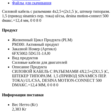
Файлы для скачивания
Силовой кабель с разъемами 4x2,5+(2x1,5 )c, штекер типоразм.
1,5 (привод sinamics пер. тока) ul/csa, desina motion-connect 500
dмакс.=12,4 мм, 0 0 8 0
Продукт
Жизненный Цикл Продукта (PLM)
PM300: Активный продукт
Заказной Номер (Артикл)
6FX5002-5DG31-1AJ0
Вид продуктов
Силовые кабели для двигателей
Описание Продукта
СИЛОВОЙ КАБЕЛЬ С РАЗЪЕМАМИ 4X2,5+(2X1,5 )C,
ШТЕКЕР ТИПОРАЗМ. 1,5 (ПРИВОД SINAMICS ПЕР.
ТОКА) UL/CSA, DESINA MOTION-CONNECT 500
DМАКС.=12,4 ММ, 0 0 8 0
Информация поставки
Вес Нетто (Кг)
2,383 Кг