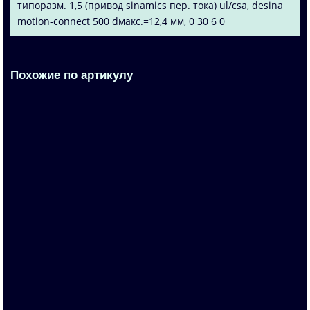
типоразм. 1,5 (привод sinamics пер. тока) ul/csa, desina
motion-connect 500 dмакс.=12,4 мм, 0 30 6 0
Похожие по артикулу
6FX8002-5CA38-1AE6
По запросу
Запросить цену