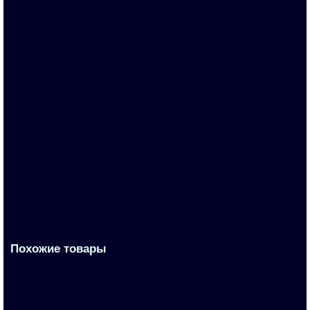
6FX5002-2CA11-1FA0
По запросу
27 768 р.
В корзину
Похожие товары