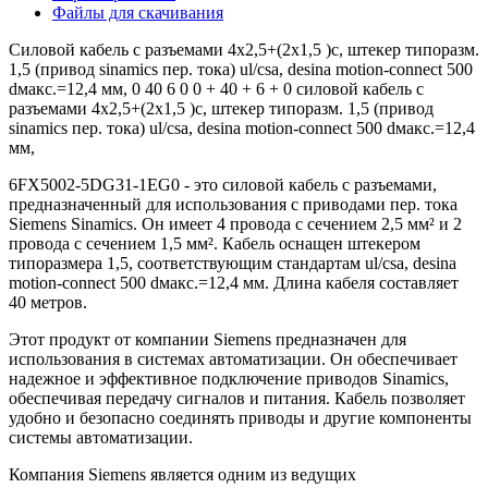
Файлы для скачивания
Силовой кабель с разъемами 4x2,5+(2x1,5 )c, штекер типоразм.
1,5 (привод sinamics пер. тока) ul/csa, desina motion-connect 500
dмакс.=12,4 мм, 0 40 6 0 0 + 40 + 6 + 0 силовой кабель с
разъемами 4x2,5+(2x1,5 )c, штекер типоразм. 1,5 (привод
sinamics пер. тока) ul/csa, desina motion-connect 500 dмакс.=12,4
мм,
6FX5002-5DG31-1EG0 - это силовой кабель с разъемами,
предназначенный для использования с приводами пер. тока
Siemens Sinamics. Он имеет 4 провода с сечением 2,5 мм² и 2
провода с сечением 1,5 мм². Кабель оснащен штекером
типоразмера 1,5, соответствующим стандартам ul/csa, desina
motion-connect 500 dмакс.=12,4 мм. Длина кабеля составляет
40 метров.
Этот продукт от компании Siemens предназначен для
использования в системах автоматизации. Он обеспечивает
надежное и эффективное подключение приводов Sinamics,
обеспечивая передачу сигналов и питания. Кабель позволяет
удобно и безопасно соединять приводы и другие компоненты
системы автоматизации.
Компания Siemens является одним из ведущих