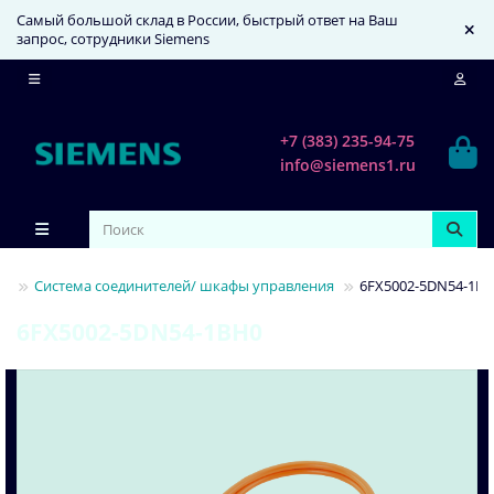
Самый большой склад в России, быстрый ответ на Ваш
запрос, сотрудники Siemens
+7 (383) 235-94-75
info@siemens1.ru
ии
Система соединителей/ шкафы управления
6FX5002-5DN54-1B
6FX5002-5DN54-1BH0