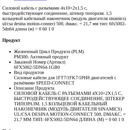
Силовой кабель с разъемами 4x10+2x1,5 c,
быстродействующее соединение, штекер типоразм. 1,5
кольцевой кабельный наконечник (модуль двигателя sinamics)
ul/csa desina motion-connect 500, dмакс. = 21,7 мм тип: 6fx5002-
5dn64 длина (м) = 0 60 1 0
Продукт
Жизненный Цикл Продукта (PLM)
PM300: Активный продукт
Заказной Номер (Артикл)
6FX5002-5DN64-1GB0
Вид продуктов
Силовые кабели для 1FT7/1FK7/1PH8 двигателей с
разъёмами SPEED-CONNECT
Описание Продукта
СИЛОВОЙ КАБЕЛЬ С РАЗЪЕМАМИ 4X10+2X1,5 C,
БЫСТРОДЕЙСТВУЮЩЕЕ СОЕДИНЕНИЕ, ШТЕКЕР
ТИПОРАЗМ. 1,5 КОЛЬЦЕВОЙ КАБЕЛЬНЫЙ
НАКОНЕЧНИК (МОДУЛЬ ДВИГАТЕЛЯ SINAMICS)
UL/CSA DESINA MOTION-CONNECT 500, DМАКС. =
21,7 ММ ТИП: 6FX5002-5DN64 ДЛИНА (М) = 0 60 1 0