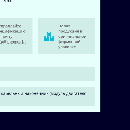
9300
тправляйте
Новая
пецификацию
продукция в
 почту:
оригинальной,
fo@siemens1.r
фирменной
упаковке
й кабельный наконечник (модуль двигателя