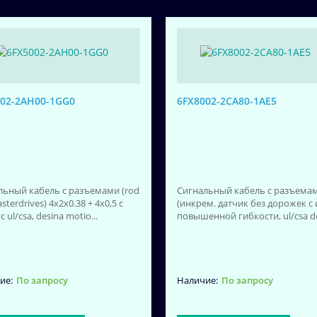
002-2AH00-1GG0
6FX8002-2CA80-1AE5
льный кабель с разъемами (rod
Сигнальный кабель с разъема
sterdrives) 4x2x0.38 + 4x0,5 c
(инкрем. датчик без дорожек c и
c ul/csa, desina motio...
повышенной гибкости, ul/csa des
По запросу
По запросу