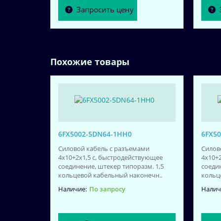
Запросить цену
Похожие товары
6FX5002-5DN64-1HH0
6FX50
Силовой кабель с разъемами
Силов
4x10+2x1,5 c, быстродействующее
4x10+
соединение, штекер типоразм. 1,5
соеди
кольцевой кабельный наконечн..
кольц
По запросу