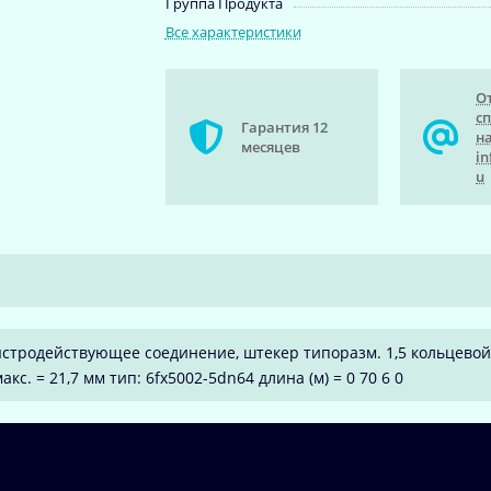
Группа Продукта
Все характеристики
О
с
Гарантия 12
на
месяцев
in
u
быстродействующее соединение, штекер типоразм. 1,5 кольцево
акс. = 21,7 мм тип: 6fx5002-5dn64 длина (м) = 0 70 6 0