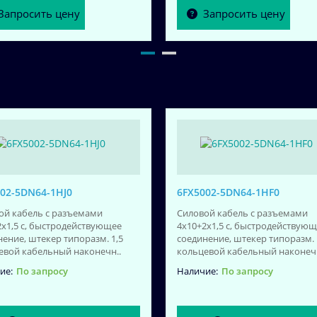
Запросить цену
Запросить цену
02-5DN64-1HJ0
6FX5002-5DN64-1HF0
ой кабель с разъемами
Силовой кабель с разъемами
2x1,5 c, быстродействующее
4x10+2x1,5 c, быстродействую
нение, штекер типоразм. 1,5
соединение, штекер типоразм. 
евой кабельный наконечн..
кольцевой кабельный наконечн
По запросу
По запросу