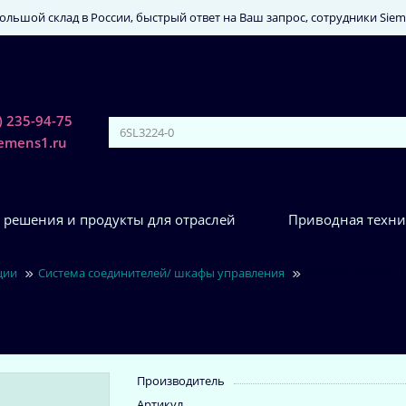
льшой склад в России, быстрый ответ на Ваш запрос, сотрудники Sie
) 235-94-75
iemens1.ru
 решения и продукты для отраслей
Приводная техни
ции
Система соединителей/ шкафы управления
6FX5002-5DN64-1
Производитель
Артикул