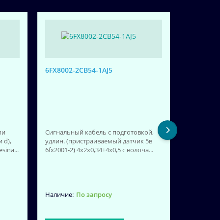
6FX8002-2CB54-1AJ5
ми
Сигнальный кабель с подготовкой,
 d),
удлин. (пристраиваемый датчик 5в
6FX8002-
ina...
6fx2001-2) 4x2x0,34+4x0,5 c волоча...
Силовой к
удлинитель
1 (от 1ft/1
По запросу