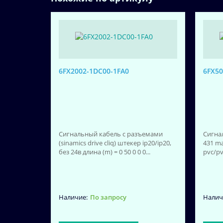
6FX2002-1DC00-1FA0
6FX5
Сигнальный кабель с разъемами
Сигна
(sinamics drive cliq) штекер ip20/ip20,
431 ma
без 24в длина (m) = 0 50 0 0 0...
pvc/pv
По запросу