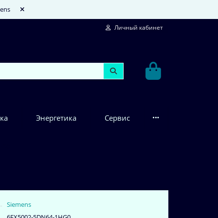
mens
Личный кабинет
ка
Энергетика
Сервис
HG0
Siemens
6FX5002-5DN64-1HG0