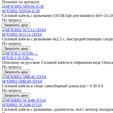
Похожие по артикулу
6FX5002-5DS54-1CJ0
Силовой кабель с разъемами (1ft/1fk/1ph для sinamics) 4x6+2x1,0 
По запросу
Запросить цену
6FX5002-5CG12-1DA0
Силовой кабель с разъемами 4x2,5 c, быстродействующее соедин
По запросу
Запросить цену
6FX50.2-5CS36-....
Описание на русском: Силовой кабель в собранном виде Описани
По запросу
Запросить цену
6FX8002-5ME40-1DA0
Силовой кабель в сборе самосборный длина (m) = 0 30 0 0
По запросу
Запросить цену
6FX8002-5CA48-1CG0
Силовой кабель с разъемами, удлинитель, 4x4 c штекер типоразм. 1