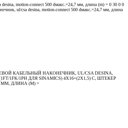
desina, motion-connect 500 dмакс.=24,7 мм, длина (m) = 0 30 0 0
нечник, ul/csa desina, motion-connect 500 dмакс.=24,7 мм, длина
ЬЦЕВОЙ КАБЕЛЬНЫЙ НАКОНЕЧНИК, UL/CSA DESINA,
1FT/1FK/1PH ДЛЯ SINAMICS) 4X16+(2X1,5) C, ШТЕКЕР
ММ, ДЛИНА (M) =