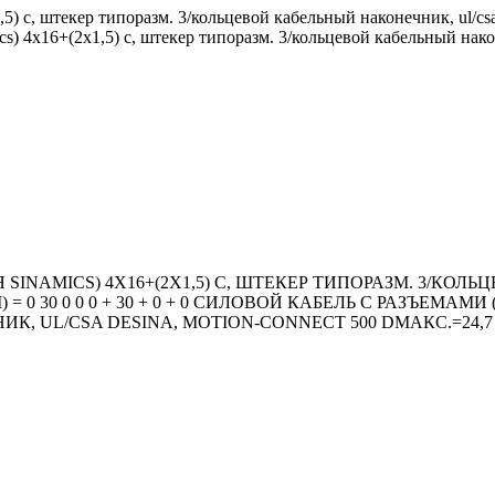
,5) c, штекер типоразм. 3/кольцевой кабельный наконечник, ul/csa 
mics) 4x16+(2x1,5) c, штекер типоразм. 3/кольцевой кабельный нако
 SINAMICS) 4X16+(2X1,5) C, ШТЕКЕР ТИПОРАЗМ. 3/КОЛ
 0 30 0 0 0 + 30 + 0 + 0 СИЛОВОЙ КАБЕЛЬ С РАЗЪЕМАМИ (
, UL/CSA DESINA, MOTION-CONNECT 500 DМАКС.=24,7 