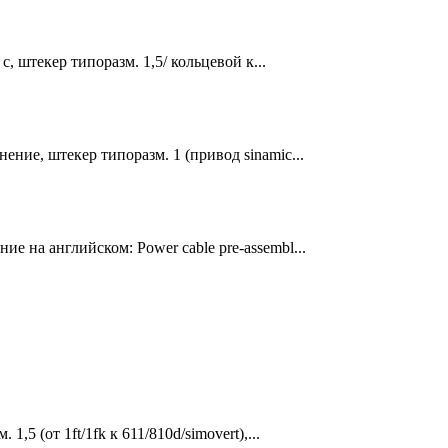
c, штекер типоразм. 1,5/ кольцевой к...
ение, штекер типоразм. 1 (привод sinamic...
е на английском: Power cable pre-assembl...
,5 (от 1ft/1fk к 611/810d/simovert),...