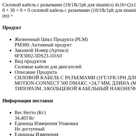
Силовой кабель с разъемами (1ft/1fk/1ph для sinamics) 4x16+(2x1
0 + 30 + 0 + 0 силовой кабель с разъемами (1ft/1fk/1ph для sina
(m) =
Продукт
Жизненный Цикл Продукта (PLM)
PM300: Активный продукт
Заказной Номер (Артикл)
6FX5002-5DS23-1DA0
Вид продуктов
Силовые кабели для двигателей
Описание Продукта
СИЛОВОЙ КАБЕЛЬ С РАЗЪЕМАМИ (1FT/1FK/1PH ДЛЯ
MOTION-CONNECT 500 DМАКС.=24,7 ММ, ДЛИНА (M) =
ТИПОРАЗМ. 3/КОЛЬЦЕВОЙ КАБЕЛЬНЫЙ НАКОНЕЧНИК
Информация поставки
Вес Нетто (Кг)
34,403 Кг
Единица Измерения Упаковки
Не доступный
Единицы Измерения