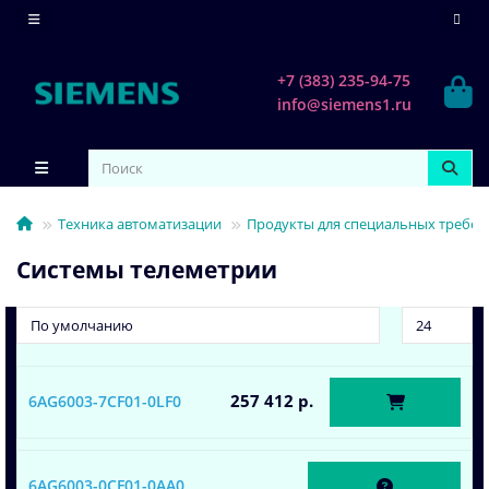
+7 (383) 235-94-75
info@siemens1.ru
Техника автоматизации
Продукты для специальных требо
Системы телеметрии
257 412 р.
6AG6003-7CF01-0LF0
6AG6003-0CF01-0AA0