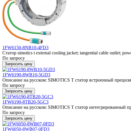
1FW6150-8NB10-4FD3
Статор simotics t external cooling jacket; tangential cable outlet; pow
По запросу
Запросить цену
1FW6190-8WB10-5GD3
Описание на русском: SIMOTICS T статор встроенный прецизио
По запросу
Запросить цену
1FW6190-8TB20-5GC3
Описание на русском: SIMOTICS T статор интегрированный пр
По запросу
Запросить цену
1FW6050-8WB07-0FD3