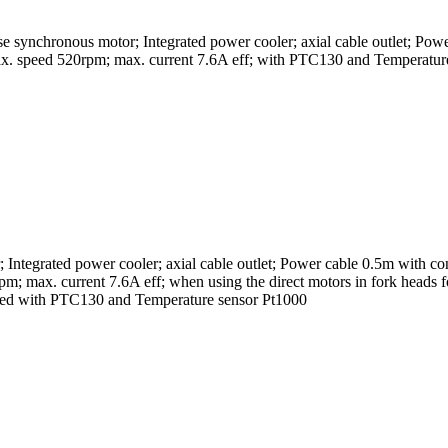
ynchronous motor; Integrated power cooler; axial cable outlet; Power
. speed 520rpm; max. current 7.6A eff; with PTC130 and Temperatur
grated power cooler; axial cable outlet; Power cable 0.5m with conn
max. current 7.6A eff; when using the direct motors in fork heads fo
ired with PTC130 and Temperature sensor Pt1000