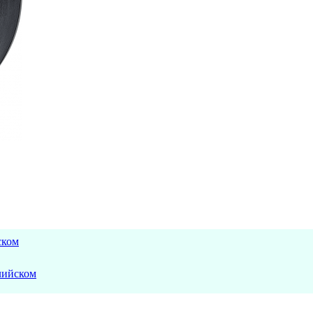
ском
лийском