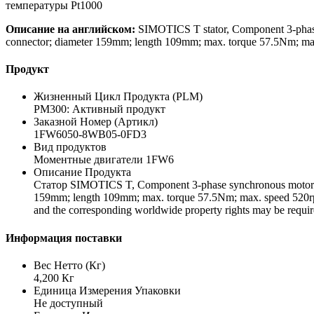
температуры Pt1000
Описание на английском:
SIMOTICS T stator, Component 3-phase s
connector; diameter 159mm; length 109mm; max. torque 57.5Nm; max
Продукт
Жизненный Цикл Продукта (PLM)
PM300: Активный продукт
Заказной Номер (Артикл)
1FW6050-8WB05-0FD3
Вид продуктов
Моментные двигатели 1FW6
Описание Продукта
Статор SIMOTICS T, Component 3-phase synchronous motor; Inte
159mm; length 109mm; max. torque 57.5Nm; max. speed 520rpm; 
and the corresponding worldwide property rights may be requ
Информация поставки
Вес Нетто (Кг)
4,200 Кг
Единица Измерения Упаковки
Не доступный