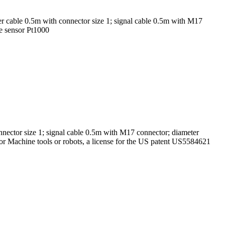
 cable 0.5m with connector size 1; signal cable 0.5m with M17
e sensor Pt1000
ector size 1; signal cable 0.5m with M17 connector; diameter
r Machine tools or robots, a license for the US patent US5584621