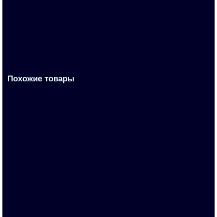
По запросу
Запросить цену
Похожие товары
3KC9833-5
По запросу
Запросить цену