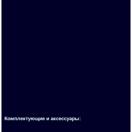
Запросить цену
3KC0352-0RE00-0AA0
По запросу
Запросить цену
Комплектующие и аксессуары: