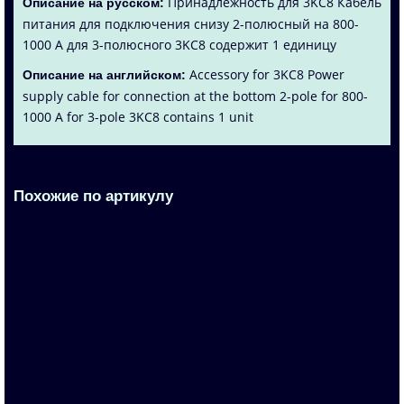
Принадлежность для 3KC8 Кабель
Описание на русском:
питания для подключения снизу 2-полюсный на 800-
1000 A для 3-полюсного 3KC8 содержит 1 единицу
Accessory for 3KC8 Power
Описание на английском:
supply cable for connection at the bottom 2-pole for 800-
1000 A for 3-pole 3KC8 contains 1 unit
Похожие по артикулу
3KC3426-2AA22-0AA3
По запросу