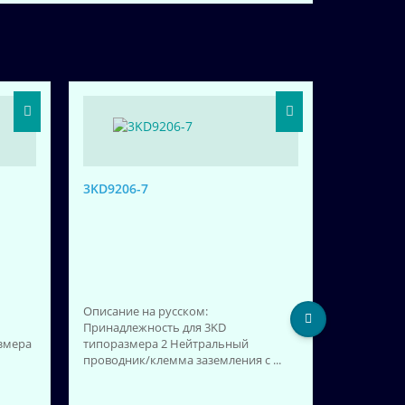
3KD9206-7
Описание на русском:
Принадлежность для 3KD
3KD3232-
азмера
типоразмера 2 Нейтральный
проводник/клемма заземления с ...
Описание 
125 A, ти
Фронталь