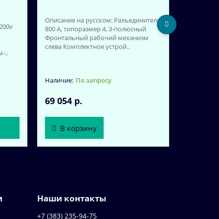
Описание на русском: Разъединитель
200v
800 A, типоразмер 4, 3-полюсный
Фронтальный рабочий механизм
3KD4830-
слева Комплектное устрой..
-..
Описание 
800 A, ти
Фронталь
центре Баз
По запросу
69 054 р.
В корзину
и
Наши контакты
+7 (383) 235-94-75