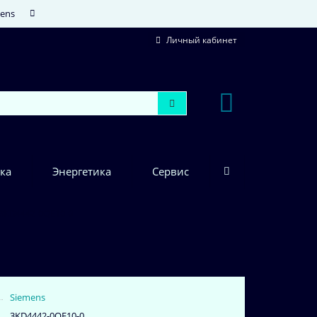
mens
Личный кабинет
ка
Энергетика
Сервис
3KD4442-0QE10-0
Siemens
3KD4442-0QE10-0