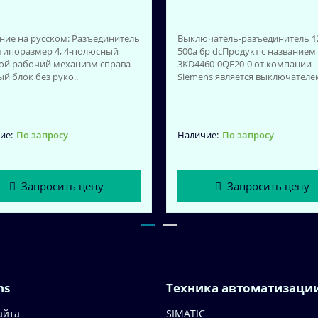
ние на русском: Разъединитель
Выключатель-разъединитель 1
, типоразмер 4, 4-полюсный
500a 6p dcПродукт с названием
ой рабочий механизм справа
3KD4460-0QE20-0 от компании
й блок без руко..
Siemens является выключателем
По запросу
По запросу
Запросить цену
Запросить цену
ns
Техника автоматизаци
айта
SIMATIC