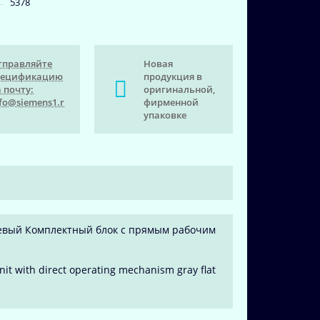
5378
тправляйте
Новая
пецификацию
продукция в
 почту:
оригинальной,
fo@siemens1.r
фирменной
упаковке
левый Комплектный блок с прямым рабочим
nit with direct operating mechanism gray flat