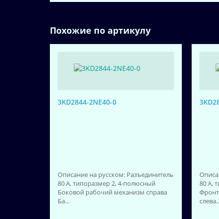
Похожие по артикулу
3KD2844-2NE40-0
3KD28
Описание на русском: Разъединитель
Описа
80 A, типоразмер 2, 4-полюсный
80 A, 
Боковой рабочий механизм справа
Фронт
Ба...
слева..