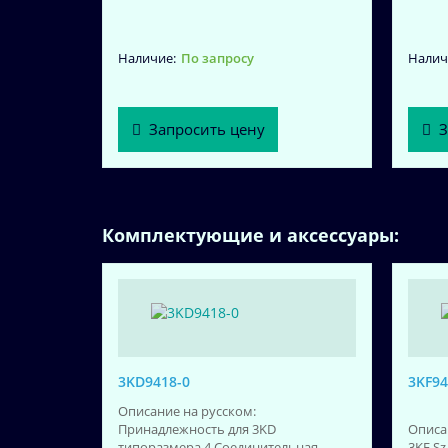
По запросу
Запросить цену
З
Комплектующие и аксессуары:
3KD9418-0
3KF94
Описание на русском:
Принадлежность для 3KD
Описа
типоразмера 4 Соединительная
3KF Sz