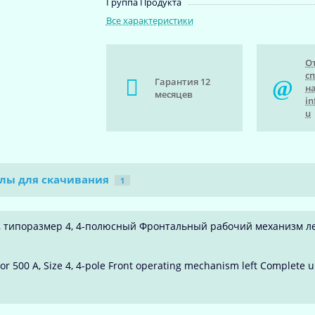
Группа Продукта
Все характеристики
О
с
Гарантия 12
на
месяцев
in
u
лы для скачивания
1
, типоразмер 4, 4-полюсный Фронтальный рабочий механизм 
r 500 A, Size 4, 4-pole Front operating mechanism left Complete u