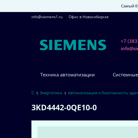
Самый бо
info@siemens1.ru
Офис в Новосибирске
+7 (383
info@s
Техника автоматизации
Системные
Энергетика
Автоматизация и безопасность зда
3KD4442-0QE10-0