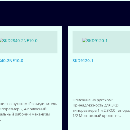
40-2NE10-0
3KD9120-1
Описание на русском:
ние на русском: Разъединитель
Принадлежность для 3KD
типоразмер 2, 4-полюсный
типоразмера 1 и 2 3KC0 типор
альный рабочий механизм
1/2 Монтажный кронште...
.