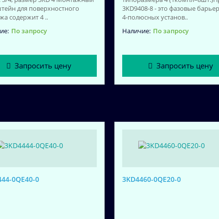
тейн для поверхностного
3KD9408-8 - это фазовые барье
а содержит 4 ..
4-полюсных установ..
По запросу
По запросу
Запросить цену
Запросить цену
44-0QE40-0
3KD4460-0QE20-0