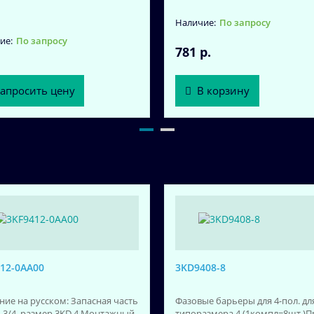
По запросу
По запросу
781 р.
апросить цену
В корзину
12-0AA00
3KD9408-8
ние на русском: Запасная часть
Фазовые барьеры для 4-пол. дл
. 3/4, размер 3KD 4 Монтажный
типоразмера 4 (1компл=8шт.)П