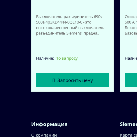
Выключатель-разъединитель 690v
Описа
500a 4p3KD4444-0QE10-0 - это
500 A
высококачественный выключатель-
Боков
разъединитель Siemens, предна..
Базовы
По запросу
Запросить цену
Информация
Sieme
О компании
Карта с