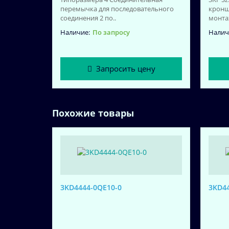
перемычка для последовательного
кронш
соединения 2 по..
монтаж
По запросу
Запросить цену
Похожие товары
3KD4444-0QE10-0
3KD44