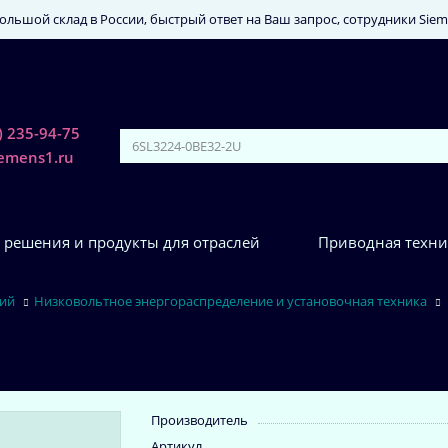
льшой склад в России, быстрый ответ на Ваш запрос, сотрудники Sie
) 235-94-75
iemens1.ru
 решения и продукты для отраслей
Приводная техни
ний
Низковольтное энергораспределение и установочная техника
Производитель
Артикул