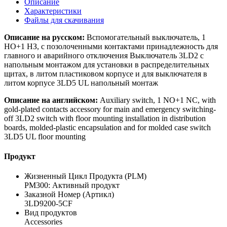
Описание
Характеристики
Файлы для скачивания
Описание на русском:
Вспомогательный выключатель, 1
НО+1 НЗ, с позолоченными контактами принадлежность для
главного и аварийного отключения Выключатель 3LD2 с
напольным монтажом для установки в распределительных
щитах, в литом пластиковом корпусе и для выключателя в
литом корпусе 3LD5 UL напольный монтаж
Описание на английском:
Auxiliary switch, 1 NO+1 NC, with
gold-plated contacts accessory for main and emergency switching-
off 3LD2 switch with floor mounting installation in distribution
boards, molded-plastic encapsulation and for molded case switch
3LD5 UL floor mounting
Продукт
Жизненный Цикл Продукта (PLM)
PM300: Активный продукт
Заказной Номер (Артикл)
3LD9200-5CF
Вид продуктов
Accessories