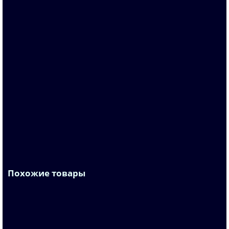
3LD2318-7UL01
По запросу
Запросить цену
Похожие товары