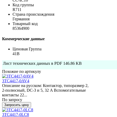
CC-IC10
Код группы
R711
Страна происхождения
Германия
Товарный код
85364900
Коммерческие данные
Ценовая Группа
41B
Лист технических данных в PDF
146.86 KB
Похожие по артикулу
3TC4417-0AV4
Описание на русском: Контактор, типоразмер 2,
2-полюсный, DC-3 и 5, 32 A Вспомогательные
контакты 22...
По запросу
Запросить цену
3TC4417-0LC8