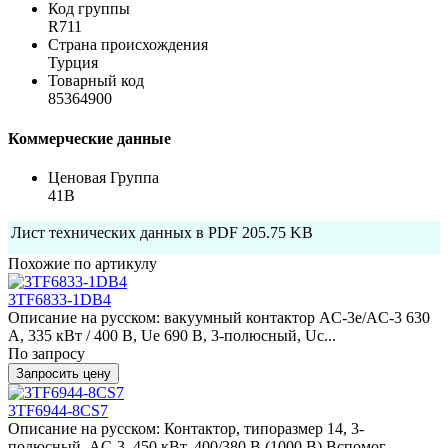
Код группы
R711
Страна происхождения
Турция
Товарный код
85364900
Коммерческие данные
Ценовая Группа
41B
Лист технических данных в PDF
205.75 KB
Похожие по артикулу
3TF6833-1DB4
Описание на русском: вакуумный контактор AC-3e/AC-3 630
A, 335 кВт / 400 В, Ue 690 В, 3-полюсный, Uc...
По запросу
Запросить цену
3TF6944-8CS7
Описание на русском: Контактор, типоразмер 14, 3-
полюсный, AC-3, 450 кВт, 400/380 В (1000 В) Вспомог...