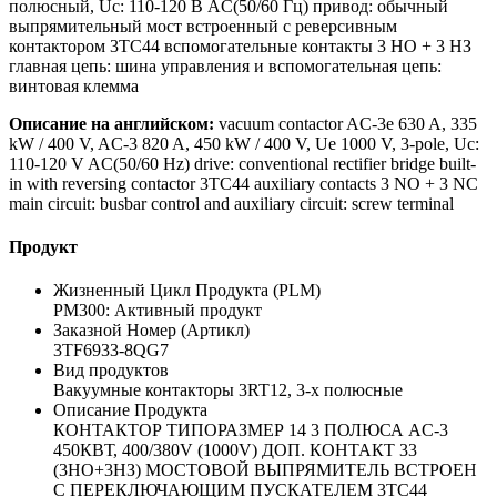
полюсный, Uc: 110-120 В AC(50/60 Гц) привод: обычный
выпрямительный мост встроенный с реверсивным
контактором 3TC44 вспомогательные контакты 3 НО + 3 НЗ
главная цепь: шина управления и вспомогательная цепь:
винтовая клемма
Описание на английском:
vacuum contactor AC-3e 630 A, 335
kW / 400 V, AC-3 820 A, 450 kW / 400 V, Ue 1000 V, 3-pole, Uc:
110-120 V AC(50/60 Hz) drive: conventional rectifier bridge built-
in with reversing contactor 3TC44 auxiliary contacts 3 NO + 3 NC
main circuit: busbar control and auxiliary circuit: screw terminal
Продукт
Жизненный Цикл Продукта (PLM)
PM300: Активный продукт
Заказной Номер (Артикл)
3TF6933-8QG7
Вид продуктов
Вакуумные контакторы 3RT12, 3-х полюсные
Описание Продукта
КОНТАКТОР ТИПОРАЗМЕР 14 3 ПОЛЮСА AC-3
450КВТ, 400/380V (1000V) ДОП. КОНТАКТ 33
(3НО+3НЗ) МОСТОВОЙ ВЫПРЯМИТЕЛЬ ВСТРОЕН
С ПЕРЕКЛЮЧАЮЩИМ ПУСКАТЕЛЕМ 3TC44