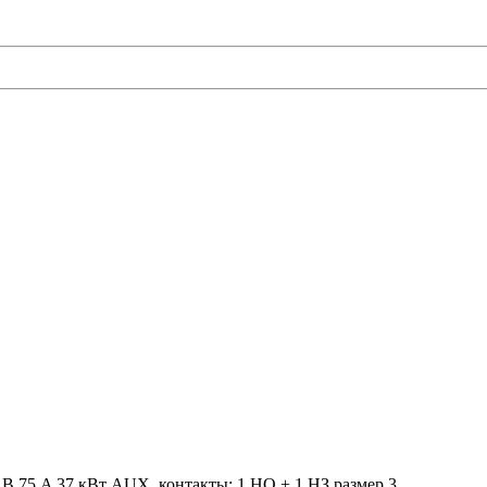
В 75 A 37 кВт AUX. контакты: 1 НО + 1 НЗ размер 3