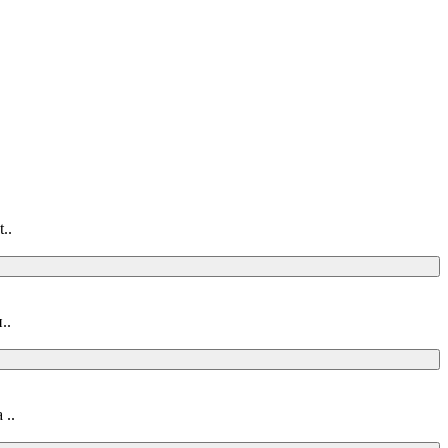
..
..
 ..