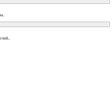
а..
глий..