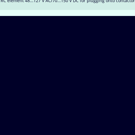
C element 48...127 V AC/70...150 V DC for plugging onto contactors