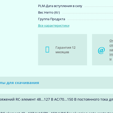
PLM-Дата вступления в силу
Вес Нетто (Кг)
Группа Продукта
Все характеристики
О
с
Гарантия 12
на
месяцев
in
u
лы для скачивания
жений RC-элемент 48...127 В AC/70...150 В постоянного тока д