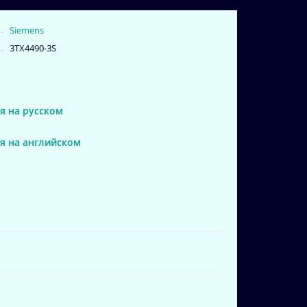
Siemens
3TX4490-3S
я на русском
я на английском