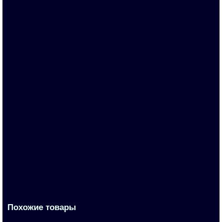
3TY7561-1AA00
По запросу
2 179 р.
В корзину
Похожие товары