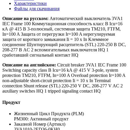
Характеристики
Файлы для скачивания
Описание на русском:
Автоматический выключатель 3VA1
IEC Frame 100 Коммутационная способность класс B Icu=16
кА @ 415 В 3-полюсный, системная защита TM210, FTFM,
In=100 A Защита от перегрузки Ir=100 A нерегулируемая
защита от короткого замыкания Ii = 10 x In Клеммное
соединение Шунтирующий расцепитель (STL) 220-250 В DC,
208-277 В AC 2 вспомогательных выключателя HQ 1
сработавший сигнальный контакт HQ
Описание на английском:
Circuit breaker 3VA1 IEC Frame 100
Switching capacity class B Icu=16 kA @ 415 V 3-pole, system
protection TM210, FTFM, In=100 A Overload protection Ir=100 A
non-adjustable short-circuit protection Ii = 10 x In Terminal
connection Shunt release (STL) 220-250 V DC, 208-277 V AC 2
auxiliary switches HQ 1 tripped signaling contact HQ
Продукт
Жизненный Цикл Продукта (PLM)
PM300: Активный продукт
Заказной Номер (Артикл)
3VA1010-2ED36-0KH0