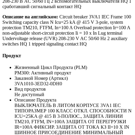
208-230 В AC 50/60 Гц 2 вспомогательных выключателя HQ 1
сработавший сигнальный контакт HQ
Описание на английском:
Circuit breaker 3VA1 IEC Frame 100
Switching capacity class N Icu=25 kA @ 415 V 3-pole, system
protection TM210, FTFM, In=100 A Overload protection Ir=100 A
non-adjustable short-circuit protection Ii = 10 x In Lug terminal
Undervoltage release (UVR) 208-230 V AC 50/60 Hz 2 auxiliary
switches HQ 1 tripped signaling contact HQ
Продукт
Жизненный Цикл Продукта (PLM)
PM300: Активный продукт
Заказной Номер (Артикл)
3VA1010-3ED32-0DH0
Вид продуктов
Не доступный
Описание Продукта
ВЫКЛЮЧАТЕЛЬ В ЛИТОМ КОРПУСЕ 3VA1 IEC
ТИПОРАЗМЕР 100 КЛАСС ОТКЛ. СПОСОБНОСТИ N
ICU=25KA @ 415 В 3-ПОЛЮС., ЗАЩИТА ЛИНИИ
TM210, FTFM, IN=100A ЗАЩИТА ОТ ПЕРЕГРУЗКИ
IR=100A ФИКСИР. ЗАЩИТА ОТ ТОКА КЗ II=10 X IN
ШИННОЕ ПРИСОЕДИНЕНИЕ МИНИМАЛЬНЫЙ