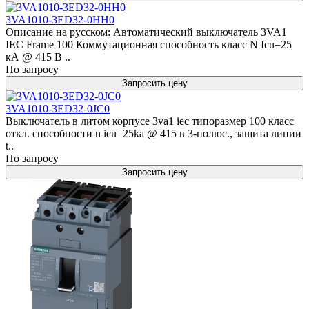
3VA1010-3ED32-0HH0
Описание на русском: Автоматический выключатель 3VA1
IEC Frame 100 Коммутационная способность класс N Icu=25
кА @ 415 В ..
По запросу
Запросить цену
3VA1010-3ED32-0JC0
Выключатель в литом корпусе 3va1 iec типоразмер 100 класс
откл. способности n icu=25ka @ 415 в 3-полюс., защита линии
t..
По запросу
Запросить цену