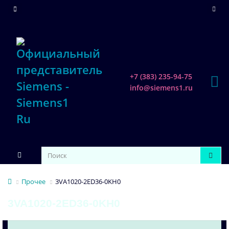
+7 (383) 235-94-75
info@siemens1.ru
Прочее
3VA1020-2ED36-0KH0
3VA1020-2ED36-0KH0