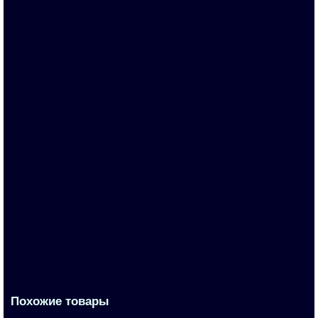
В корзину
3VA1112-3EF32-0JC0
По запросу
Запросить цену
Похожие товары