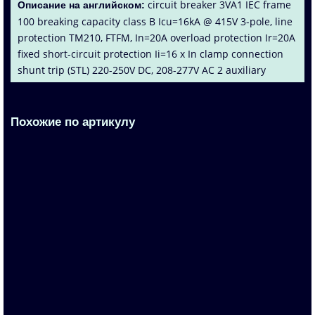
circuit breaker 3VA1 IEC frame
Описание на английском:
100 breaking capacity class B Icu=16kA @ 415V 3-pole, line
protection TM210, FTFM, In=20A overload protection Ir=20A
fixed short-circuit protection Ii=16 x In clamp connection
shunt trip (STL) 220-250V DC, 208-277V AC 2 auxiliary
switches HQ 1 trip alarm switch HQ
Похожие по артикулу
3VA1120-3EF36-0KC0
По запросу