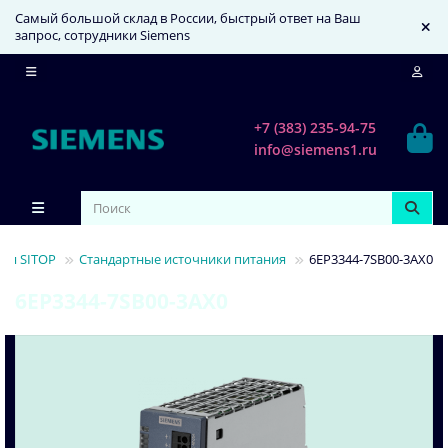
Самый большой склад в России, быстрый ответ на Ваш
запрос, сотрудники Siemens
+7 (383) 235-94-75
info@siemens1.ru
ния SITOP
Стандартные источники питания
6EP3344-7SB00-3AX0
6EP3344-7SB00-3AX0