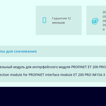
О
с
Гарантия 12
на
месяцев
in
u
лы для скачивания
ельный модуль для интерфейсного модуля PROFINET ET 200 PRO IM
ction module for PROFINET interface module ET 200 PRO IM154-3 P