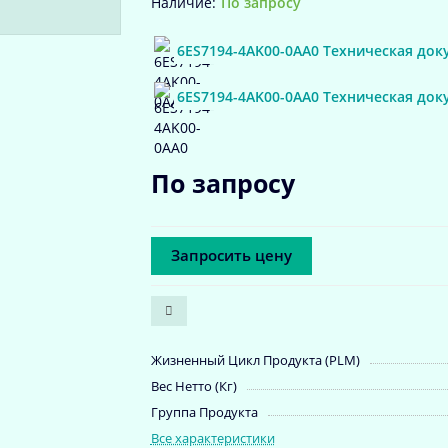
По запросу
6ES7194-4AK00-0AA0 Техническая док
6ES7194-4AK00-0AA0 Техническая док
По запросу
Запросить цену
Жизненный Цикл Продукта (PLM)
Вес Нетто (Кг)
Группа Продукта
Все характеристики