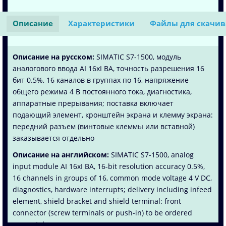
Описание
Характеристики
Файлы для скачи
Описание на русском:
SIMATIC S7-1500, модуль
аналогового ввода AI 16xI BA, точность разрешения 16
бит 0.5%, 16 каналов в группах по 16, напряжение
общего режима 4 В постоянного тока, диагностика,
аппаратные прерывания; поставка включает
подающий элемент, кронштейн экрана и клемму экрана:
передний разъем (винтовые клеммы или вставной)
заказывается отдельно
Описание на английском:
SIMATIC S7-1500, analog
input module AI 16xI BA, 16-bit resolution accuracy 0.5%,
16 channels in groups of 16, common mode voltage 4 V DC,
diagnostics, hardware interrupts; delivery including infeed
element, shield bracket and shield terminal: front
connector (screw terminals or push-in) to be ordered
separately