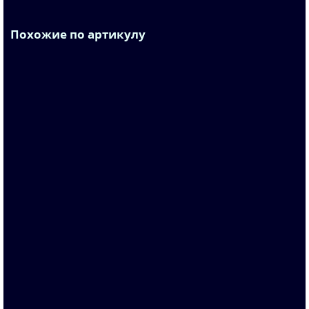
Похожие по артикулу
6ES7658-1JX00-0YL8
По запросу
Запросить цену