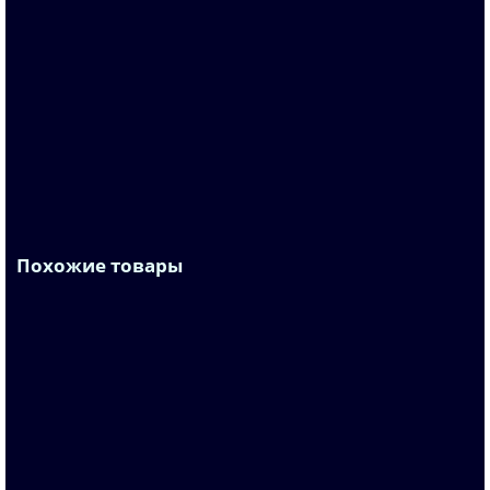
6ES7592-1AM00-0XB0
По запросу
4 502 р.
В корзину
Похожие товары
6ES7531-7QF00-0AB0