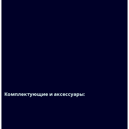
6ES7590-0AA00-0AA0
По запросу
7 424 р.
В корзину
Комплектующие и аксессуары: