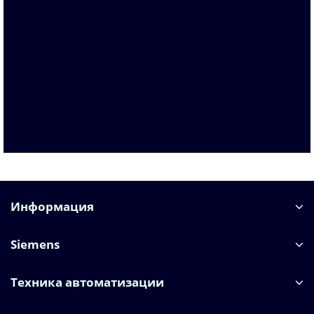
6ES7590-0BD00-0AA0
По запросу
21 689 р.
В корзину
Информация
Siemens
Техника автоматизации