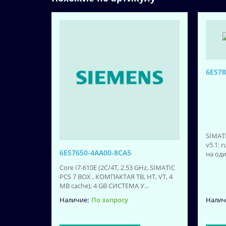
6ES78
SIMATI
v5.1: 
6ES7650-4AA00-8CA5
на од
Core I7-610E (2C/4T, 2.53 GHz, SIMATIC
PCS 7 BOX , КОМПАКТАЯ TB, HT, VT, 4
MB cache); 4 GB СИСТЕМА У...
По запросу