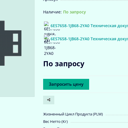
По запросу
6ES7658-1JB68-2YA0 Техническая док
6ES7658-1JB68-2YA0 Техническая док
По запросу
Запросить цену
Жизненный Цикл Продукта (PLM)
Вес Нетто (Кг)