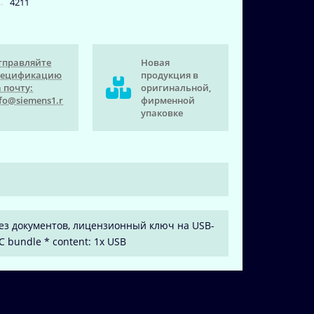
4211
тправляйте
Новая
пецификацию
продукция в
 почту:
оригинальной,
fo@siemens1.r
фирменной
упаковке
SW, без документов, лицензионный ключ на USB-
C bundle * content: 1x USB