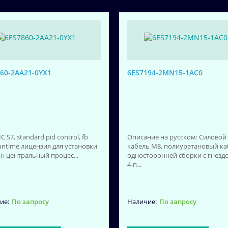
60-2AA21-0YX1
6ES7194-2MN15-1AC0
C S7, standard pid control, fb
Описание на русском: Силовой
runtime лицензия для установки
кабель M8, полиуретановый ка
ин центральный процес...
односторонней сборки с гнезд
4-п...
По запросу
По запросу