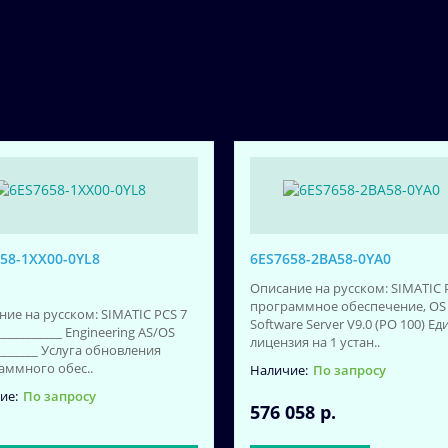
58-1XX00-0YL8
6ES7658-2BA58-0YA0
Описание на русском: SIMATIC P
программное обеспечение, OS
ние на русском: SIMATIC PCS 7
Software Server V9.0 (PO 100) Ед
___________ Engineering AS/OS
лицензия на 1 устан..
_______ Услуга обновления
аммного обес..
По запросу
По запросу
576 058 р.