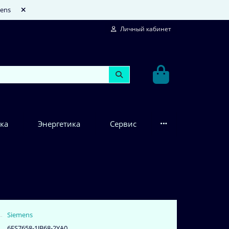
mens
Личный кабинет
ка
Энергетика
Сервис
Siemens
6ES7658-1JB68-2YA0