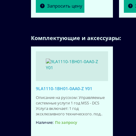
Запросить цену
Комплектующие и аксессуары:
9LA1110-1BH01-0AA0-Z Y01
Описание на русском: Управляемые
системные услуги 1 год MSS - DCS
Услуга включает: 1 год
эксклюзивного технического. под..
По запросу