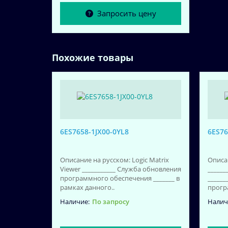
Запросить цену
Похожие товары
6ES7658-1JX00-0YL8
6ES76
Описание на русском: Logic Matrix
Описа
Viewer ___________ Служба обновления
______
программного обеспечения _______ в
______
рамках данного..
прогр
По запросу