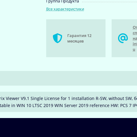
Группа Продукта
Все характеристики
О
с
Гарантия 12
на
месяцев
in
u
trix Viewer V9.1 Single License for 1 installation R-SW, without 
utable in WIN 10 LTSC 2019 WIN Server 2019 reference HW: PCS 7 IP