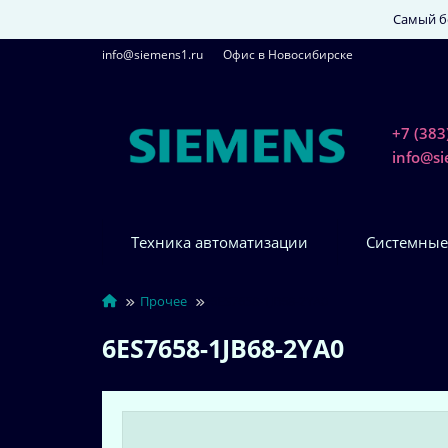
Самый бо
info@siemens1.ru
Офис в Новосибирске
+7 (383
info@s
Техника автоматизации
Системные
Прочее
6ES7658-1JB68-2YA0
6ES7658-1JB68-2YA0