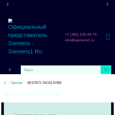
+7 (383) 235-94-75
info@siemens1.ru
Прочее
6ES7672-7AC01-5YB0
6ES7672-7AC01-5YB0