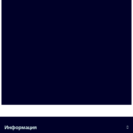
Запросить цену
6AU1810-0CA44-0UC0
По запросу
Запросить цену
Информация