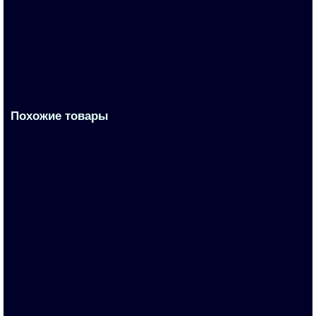
35 418 р.
В корзину
Похожие товары
6AV2113-8XA00-0YQ1
По запросу