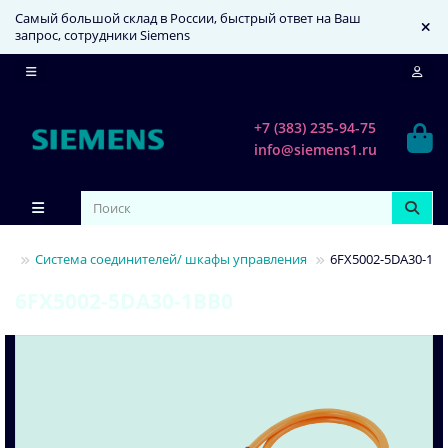
Самый большой склад в России, быстрый ответ на Ваш
запрос, сотрудники Siemens
+7 (383) 235-94-75
info@siemens1.ru
ии
Система соединителей/ шкафы управления
6FX5002-5DA30-1B
6FX5002-5DA30-1BB0