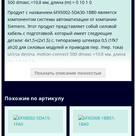
500 dmaкс.=10,8 мм, длина (m) = 0 10 1 0
Продукт с названием 6FX5002-5DA30-1BB0 является
компонентом системы автоматизации от компании
Siemens. Этот продукт представляет собой силовой
кабель с подготовкой, который имеет следующие
детали: 4x1,5+(2x1,5) c, типоразмер штекера 0,5 (1fk7
ah20 для силовых модулей и приводов пер. /пер. тока)
ul/csa desina, motion-connect 500 dmaкс.=10,8 мм, длина
(m) = 0 10 1 0.
Силовой кабель обеспечивает надежную передачу
Показать описание полностью
электрической энергии и является неотъемлемой
частью систем автоматизации. Он представляет собой
высококачественный продукт, разработанный и
Похожие по артикулу
произведенный компанией Siemens, лидером в области
автоматизации процессов.
Продукт 6FX5002-5DA30-1BB0 отличается высокой
прочностью, надежностью и долговечностью, что
обеспечивает стабильную работу системы