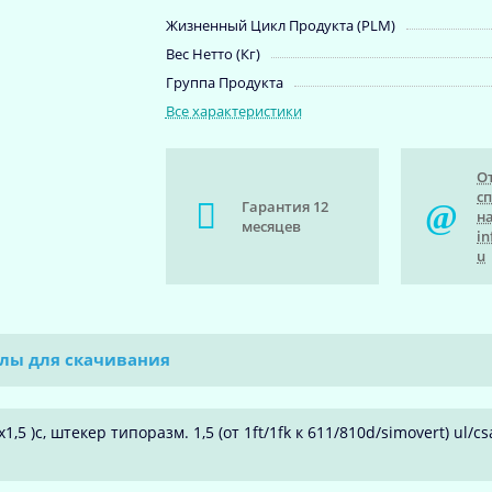
Жизненный Цикл Продукта (PLM)
Вес Нетто (Кг)
Группа Продукта
Все характеристики
О
с
Гарантия 12
на
месяцев
in
u
лы для скачивания
,5 )c, штекер типоразм. 1,5 (от 1ft/1fk к 611/810d/simovert) ul/c