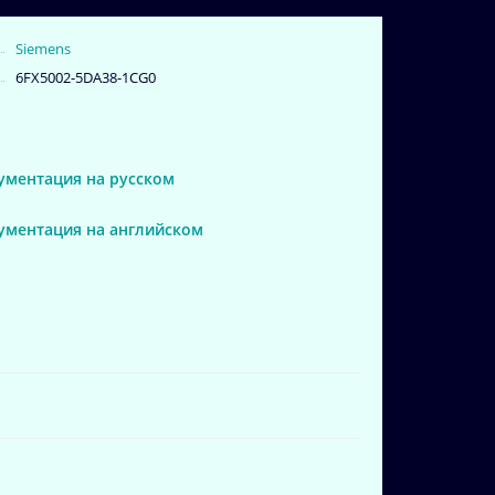
Siemens
6FX5002-5DA38-1CG0
ументация на русском
кументация на английском