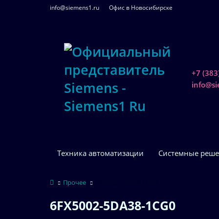
info@siemens1.ru
Офис в Новосибирске
+7 (383
info@s
Техника автоматизации
Системные реше
Прочее
6FX5002-5DA38-1CG0
6FX5002-5DA38-1CG0