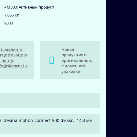
PM300: Активный продукт
7,055 Кг
9300
тправляйте
Новая
пецификацию
продукция в
 почту:
оригинальной,
fo@siemens1.r
фирменной
упаковке
sa, desina motion-connect 500 dмакс.=14,3 мм