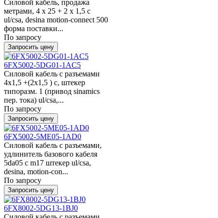
Силовой кабель, продажа
метрами, 4 x 25 + 2 x 1,5 c
ul/csa, desina motion-connect 500
форма поставки...
По запросу
Запросить цену
6FX5002-5DG01-1AC5
Силовой кабель с разъемами
4x1,5 +(2x1,5 ) c, штекер
типоразм. 1 (привод sinamics
пер. тока) ul/csa,...
По запросу
Запросить цену
6FX5002-5ME05-1AD0
Силовой кабель с разъемами,
удлинитель базового кабеля
5da05 с m17 штекер ul/csa,
desina, motion-con...
По запросу
Запросить цену
6FX8002-5DG13-1BJ0
Силовой кабель с разъемами