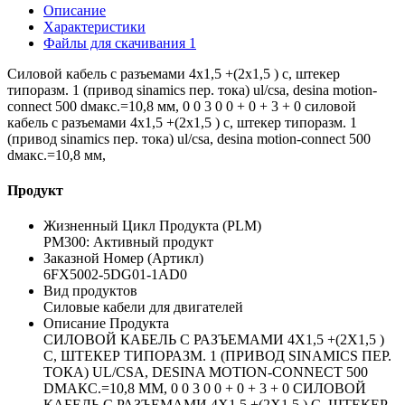
Описание
Характеристики
Файлы для скачивания
1
Силовой кабель с разъемами 4x1,5 +(2x1,5 ) c, штекер
типоразм. 1 (привод sinamics пер. тока) ul/csa, desina motion-
connect 500 dмакс.=10,8 мм, 0 0 3 0 0 + 0 + 3 + 0 силовой
кабель с разъемами 4x1,5 +(2x1,5 ) c, штекер типоразм. 1
(привод sinamics пер. тока) ul/csa, desina motion-connect 500
dмакс.=10,8 мм,
Продукт
Жизненный Цикл Продукта (PLM)
PM300: Активный продукт
Заказной Номер (Артикл)
6FX5002-5DG01-1AD0
Вид продуктов
Силовые кабели для двигателей
Описание Продукта
СИЛОВОЙ КАБЕЛЬ С РАЗЪЕМАМИ 4X1,5 +(2X1,5 )
C, ШТЕКЕР ТИПОРАЗМ. 1 (ПРИВОД SINAMICS ПЕР.
ТОКА) UL/CSA, DESINA MOTION-CONNECT 500
DМАКС.=10,8 ММ, 0 0 3 0 0 + 0 + 3 + 0 СИЛОВОЙ
КАБЕЛЬ С РАЗЪЕМАМИ 4X1,5 +(2X1,5 ) C, ШТЕКЕР