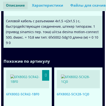
Описание
Характеристики
Файлы для скачи
Силовой кабель с разъемами 4x1,5 +(2x1,5 ) c,
быстродействующее соединение, штекер типоразм. 1
(привод sinamics пер. тока) ul/csa desina motion-connect
500, dмакс. = 10,8 мм тип: 6fx5002-5dg10 длина (м) = 0 10
9 0
Похожие по артикулу
6FX8002-5CR42-1BF0
6FX8002-5CX28-1CJ0