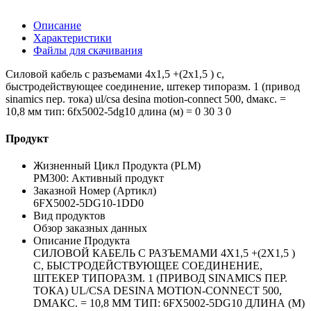
Описание
Характеристики
Файлы для скачивания
Силовой кабель с разъемами 4x1,5 +(2x1,5 ) c,
быстродействующее соединение, штекер типоразм. 1 (привод
sinamics пер. тока) ul/csa desina motion-connect 500, dмакс. =
10,8 мм тип: 6fx5002-5dg10 длина (м) = 0 30 3 0
Продукт
Жизненный Цикл Продукта (PLM)
PM300: Активный продукт
Заказной Номер (Артикл)
6FX5002-5DG10-1DD0
Вид продуктов
Обзор заказных данных
Описание Продукта
СИЛОВОЙ КАБЕЛЬ С РАЗЪЕМАМИ 4X1,5 +(2X1,5 )
C, БЫСТРОДЕЙСТВУЮЩЕЕ СОЕДИНЕНИЕ,
ШТЕКЕР ТИПОРАЗМ. 1 (ПРИВОД SINAMICS ПЕР.
ТОКА) UL/CSA DESINA MOTION-CONNECT 500,
DМАКС. = 10,8 ММ ТИП: 6FX5002-5DG10 ДЛИНА (М)