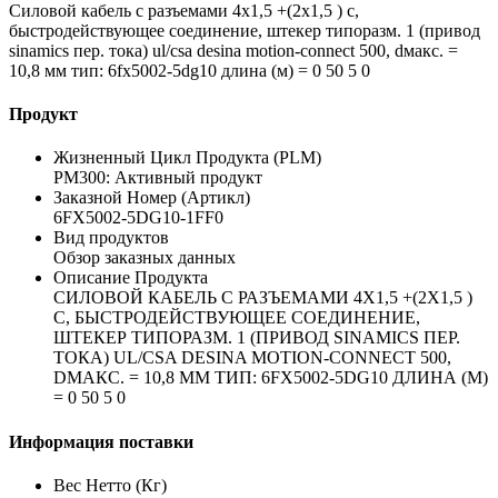
Силовой кабель с разъемами 4x1,5 +(2x1,5 ) c,
быстродействующее соединение, штекер типоразм. 1 (привод
sinamics пер. тока) ul/csa desina motion-connect 500, dмакс. =
10,8 мм тип: 6fx5002-5dg10 длина (м) = 0 50 5 0
Продукт
Жизненный Цикл Продукта (PLM)
PM300: Активный продукт
Заказной Номер (Артикл)
6FX5002-5DG10-1FF0
Вид продуктов
Обзор заказных данных
Описание Продукта
СИЛОВОЙ КАБЕЛЬ С РАЗЪЕМАМИ 4X1,5 +(2X1,5 )
C, БЫСТРОДЕЙСТВУЮЩЕЕ СОЕДИНЕНИЕ,
ШТЕКЕР ТИПОРАЗМ. 1 (ПРИВОД SINAMICS ПЕР.
ТОКА) UL/CSA DESINA MOTION-CONNECT 500,
DМАКС. = 10,8 ММ ТИП: 6FX5002-5DG10 ДЛИНА (М)
= 0 50 5 0
Информация поставки
Вес Нетто (Кг)