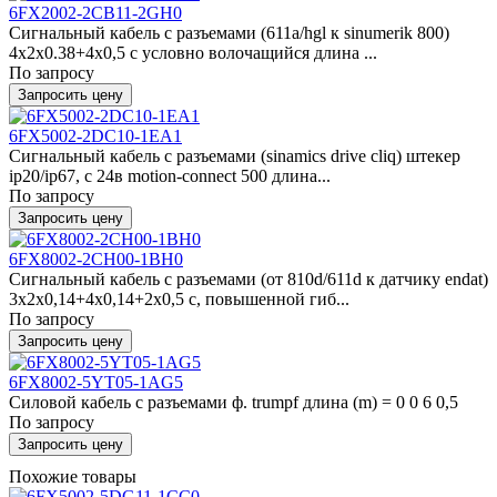
6FX2002-2CB11-2GH0
Сигнальный кабель с разъемами (611a/hgl к sinumerik 800)
4x2x0.38+4x0,5 c условно волочащийся длина ...
По запросу
Запросить цену
6FX5002-2DC10-1EA1
Сигнальный кабель с разъемами (sinamics drive cliq) штекер
ip20/ip67, с 24в motion-connect 500 длина...
По запросу
Запросить цену
6FX8002-2CH00-1BH0
Сигнальный кабель с разъемами (от 810d/611d к датчику endat)
3x2x0,14+4x0,14+2x0,5 c, повышенной гиб...
По запросу
Запросить цену
6FX8002-5YT05-1AG5
Силовой кабель с разъемами ф. trumpf длина (m) = 0 0 6 0,5
По запросу
Запросить цену
Похожие товары