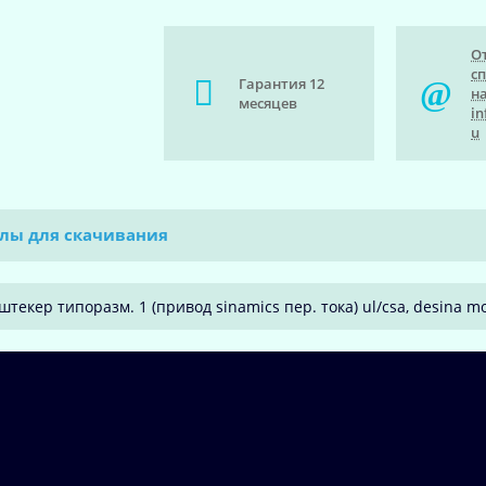
О
с
Гарантия 12
на
месяцев
in
u
лы для скачивания
штекер типоразм. 1 (привод sinamics пер. тока) ul/csa, desina mo