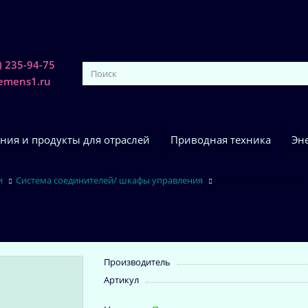
) 235-94-75
iemens1.ru
ния и продукты для отраслей
Приводная техника
Эн
и
Система соединителей/ шкафы управления
6FX5002-5DG11-1DF0
Производитель
Артикул