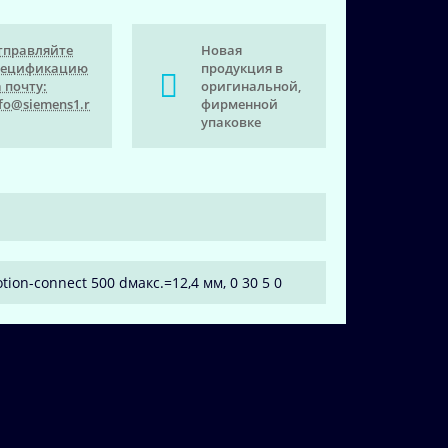
тправляйте
Новая
пецификацию
продукция в
 почту:
оригинальной,
fo@siemens1.r
фирменной
упаковке
tion-connect 500 dмакс.=12,4 мм, 0 30 5 0