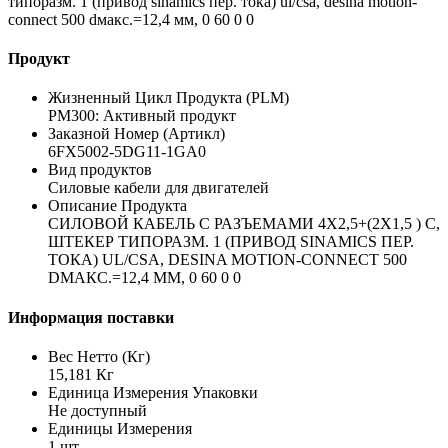
типоразм. 1 (привод sinamics пер. тока) ul/csa, desina motion-
connect 500 dмакс.=12,4 мм, 0 60 0 0
Продукт
Жизненный Цикл Продукта (PLM)
PM300: Активный продукт
Заказной Номер (Артикл)
6FX5002-5DG11-1GA0
Вид продуктов
Силовые кабели для двигателей
Описание Продукта
СИЛОВОЙ КАБЕЛЬ С РАЗЪЕМАМИ 4X2,5+(2X1,5 ) C,
ШТЕКЕР ТИПОРАЗМ. 1 (ПРИВОД SINAMICS ПЕР.
ТОКА) UL/CSA, DESINA MOTION-CONNECT 500
DМАКС.=12,4 ММ, 0 60 0 0
Информация поставки
Вес Нетто (Кг)
15,181 Кг
Единица Измерения Упаковки
Не доступный
Единицы Измерения
1 шт.