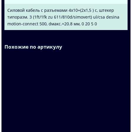
Силовой кабель с разъемами 4x10+(2x1,5 ) c, штекер
типоразм. 3 (1ft/1fk zu 611/810d/simovert) ul/csa desina
motion-connect 500, dмакс.=20.8 мм, 0 20 5 0
Похожие по артикулу
6FX8002-2YS01-1FA0
По запросу
Запросить цену