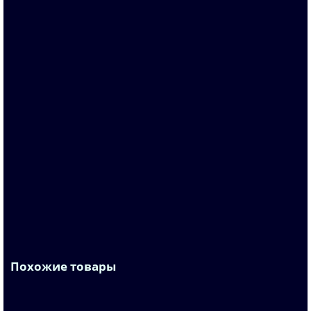
Запросить цену
6FX8002-2CF02-1AE0
По запросу
Запросить цену
Похожие товары